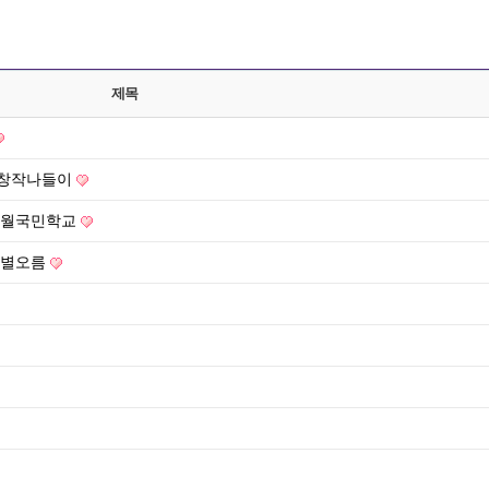
제목
& 창작나들이
 명월국민학교
새별오름