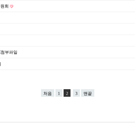
위원회
처음
1
2
3
맨끝