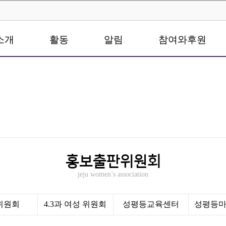
소개
활동
알림
참여와후원
홍보출판위원회
jeju women’s association
0위원회
4.3과 여성 위원회
성평등교육센터
성평등