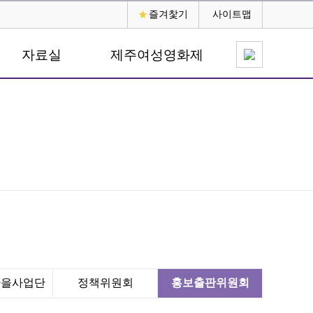
즐겨찿기
사이트맵
자료실
제주여성영화제
마을사업단
정책위원회
홍보출판위원회