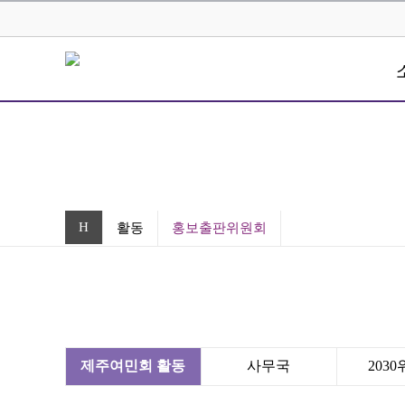
H
활동
홍보출판위원회
제주여민회 활동
사무국
203