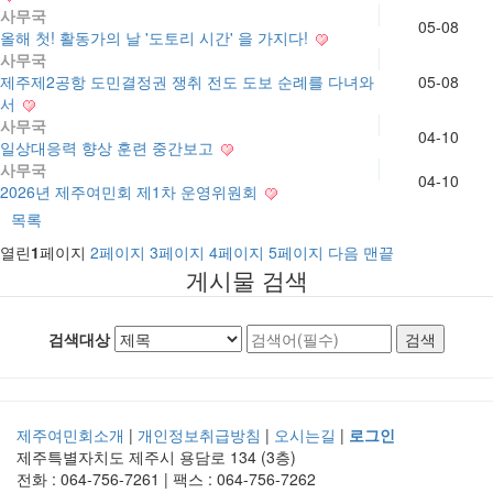
사무국
05-08
올해 첫! 활동가의 날 '도토리 시간' 을 가지다!
사무국
제주제2공항 도민결정권 쟁취 전도 도보 순례를 다녀와
05-08
서
사무국
04-10
일상대응력 향상 훈련 중간보고
사무국
04-10
2026년 제주여민회 제1차 운영위원회
목록
열린
1
페이지
2
페이지
3
페이지
4
페이지
5
페이지
다음
맨끝
게시물 검색
검색대상
제주여민회소개
|
개인정보취급방침
|
오시는길
|
로그인
제주특별자치도 제주시 용담로 134 (3층)
전화 : 064-756-7261 | 팩스 : 064-756-7262