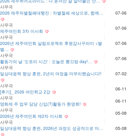
2026 제주퀴어프라이드 : 나 혼저만 잘 살아불민 안…
사무국
2026 제주차별철폐대행진 : 차별철페 세상으로, 함께…
07-06
사무국
07-06
제주여민회 3차 이사회
사무국
2026년 제주여민회 살림프로젝트 후원감사꾸러미 <별
07-06
별…
사무국
07-06
활동가의 날 '도토리 시간' : 오늘은 뽕끄랑 day!…
사무국
일상대응력 향상 훈련, 2년의 여정을 마무리했습니다!!
07-02
사무국
06-11
[후기]_ 2026 여민학교 2강
사무국
06-11
영화제 주 업무 담당 신입(?)활동가 환영회!
사무국
05-08
2026년 제주여민회 제2차 이사회
사무국
일상대응력 향상 훈련, 2026년 과정도 성공적으로 마…
05-08