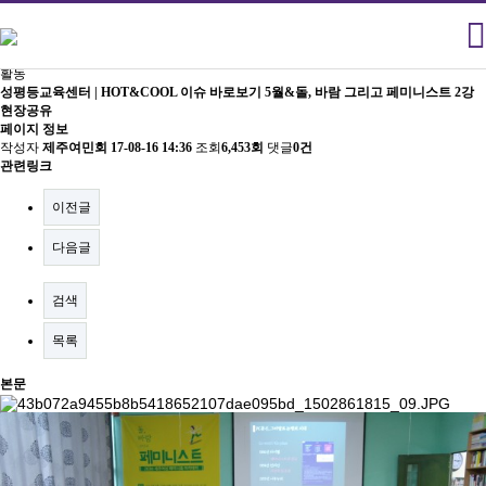
활동
성평등교육센터 | HOT&COOL 이슈 바로보기 5월&돌, 바람 그리고 페미니스트 2강
현장공유
페이지 정보
작성자
제주여민회
17-08-16 14:36
조회
6,453회
댓글
0건
관련링크
이전글
다음글
검색
목록
본문