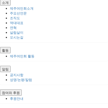
소개
제주여민회소개
주요선언문
조직도
역대대표
연혁
살림살이
오시는길
활동
제주여민회 활동
알림
공지사항
성명/논평/칼럼
참여와 후원
후원안내