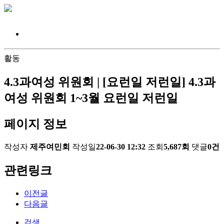
활동
4.3과여성 위원회 | [요런일 저런일] 4.3과
여성 위원회 1~3월 요런일 저런일
페이지 정보
작성자
제주여민회
작성일
22-06-30 12:32
조회
5,687회
댓글
0건
관련링크
이전글
다음글
검색