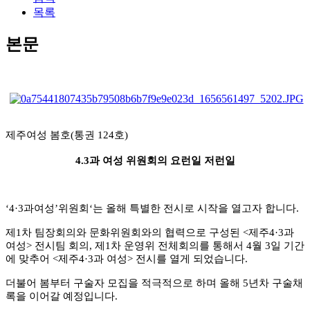
목록
본문
제주여성 봄호(통권 124호)
4.3과 여성 위원회의 요런일 저런일
‘4·3
과여성
’
위원회
‘
는 올해 특별한 전시로 시작을 열고자 합니다
.
제
1
차 팀장회의와 문화위원회와의 협력으로 구성된
<
제주
4·3
과
여성
>
전시팀 회의
,
제
1
차 운영위 전체회의를 통해서
4
월
3
일 기간
에 맞추어
<
제주
4·3
과 여성
>
전시를 열게 되었습니다
.
더불어 봄부터 구술자 모집을 적극적으로 하며 올해
5
년차 구술채
록을 이어갈 예정입니다
.