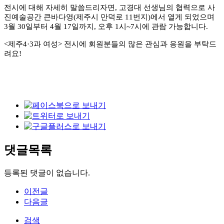
전시에 대해 자세히 말씀드리자면
,
고경대 선생님의 협력으로 사
진예술공간 큰바다영
(
제주시 만덕로
11
번지
)
에서 열게 되었으며
3
월
30
일부터
4
월
17
일까지
,
오후
1
시
~7
시에 관람 가능합니다
.
<
제주
4·3
과 여성
>
전시에 회원분들의 많은 관심과 응원을 부탁드
려요
!
댓글목록
등록된 댓글이 없습니다.
이전글
다음글
검색