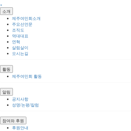
×
소개
제주여민회소개
주요선언문
조직도
역대대표
연혁
살림살이
오시는길
활동
제주여민회 활동
알림
공지사항
성명/논평/칼럼
참여와 후원
후원안내