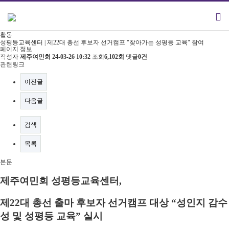
활동
성평등교육센터 | 제22대 총선 후보자 선거캠프 "찾아가는 성평등 교육" 참여
페이지 정보
작성자
제주여민회
24-03-26 10:32
조회
6,102회
댓글
0건
관련링크
이전글
다음글
검색
목록
본문
제주여민회 성평등교육센터
,
제
22
대 총선 출마 후보자 선거캠프 대상
“
성인지 감수
성 및 성평등 교육
”
실시