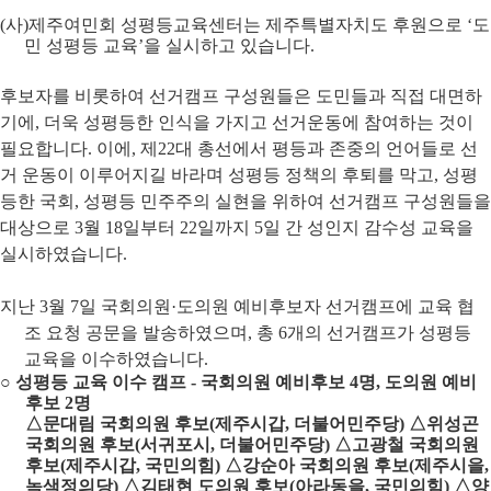
(
사
)
제주여민회 성평등교육센터는 제주특별자치도 후원으로
‘
도
민 성평등 교육
’
을 실시하고 있습니다.
후보자를 비롯하여 선거캠프 구성원들은 도민들과 직접 대면하
기에
,
더욱 성평등한 인식을 가지고 선거운동에 참여하는 것이
필요합니다
.
이에
,
제
22
대 총선에서 평등과 존중의 언어들로 선
거 운동이 이루어지길 바라며 성평등 정책의 후퇴를 막고
,
성평
등한 국회
,
성평등 민주주의 실현을 위하여 선거캠프 구성원들을
대상으로
3
월
18
일부터
22
일까지
5
일 간 성인지 감수성 교육을
실시하였습니다
.
지난
3
월
7
일 국회의원
·
도의원 예비후보자 선거캠프에 교육 협
조 요청 공문을 발송하였으며
,
총
6
개의 선거캠프가 성평등
교육을 이수하였습니다
.
○
성평등 교육 이수 캠프
-
국회의원 예비후보
4
명
,
도의원 예비
후보
2
명
△
문대림 국회의원 후보
(
제주시갑
,
더불어민주당
)
△
위성곤
국회의원 후보
(
서귀포시
,
더불어민주당
)
△
고광철 국회의원
후보
(
제주시갑
,
국민의힘
)
△
강순아 국회의원 후보
(
제주시을
,
녹색정의당
)
△
김태현 도의원 후보
(
아라동을
,
국민의힘
)
△
양