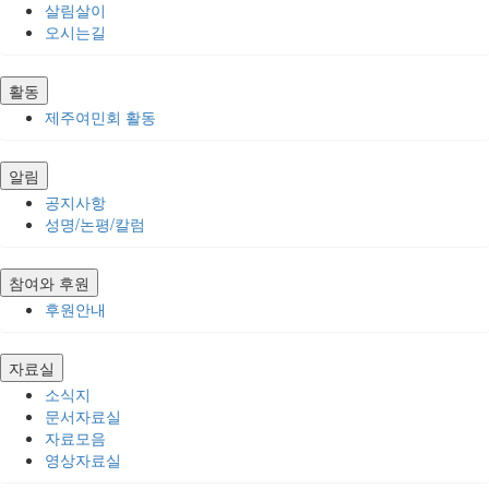
살림살이
오시는길
활동
제주여민회 활동
알림
공지사항
성명/논평/칼럼
참여와 후원
후원안내
자료실
소식지
문서자료실
자료모음
영상자료실