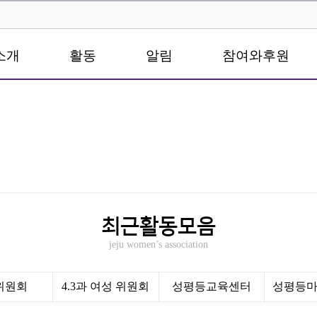
소개
활동
알림
참여와후원
최근활동모음
jeju women’s association
0위원회
4.3과 여성 위원회
성평등교육센터
성평등