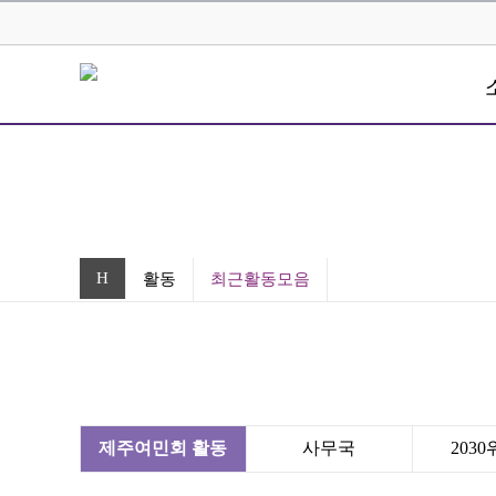
H
활동
최근활동모음
제주여민회 활동
사무국
203