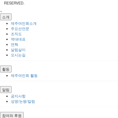
RESERVED.
×
소개
제주여민회소개
주요선언문
조직도
역대대표
연혁
살림살이
오시는길
활동
제주여민회 활동
알림
공지사항
성명/논평/칼럼
참여와 후원