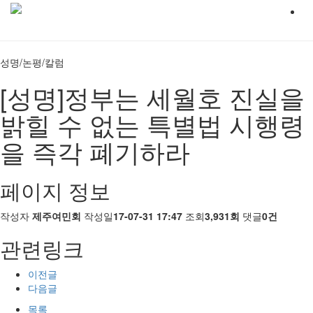
성명/논평/칼럼
[성명]정부는 세월호 진실을
밝힐 수 없는 특별법 시행령
을 즉각 폐기하라
페이지 정보
작성자
제주여민회
작성일
17-07-31 17:47
조회
3,931회
댓글
0건
관련링크
이전글
다음글
목록