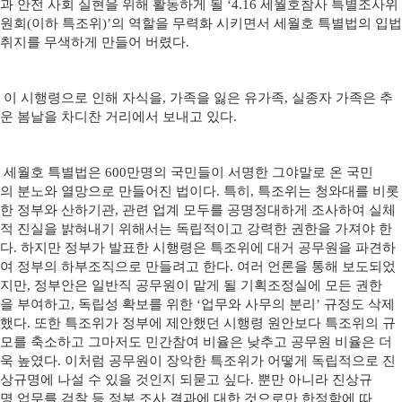
과 안전 사회 실현을 위해 활동하게 될 ‘4.16 세월호참사 특별조사위
원회(이하 특조위)’의 역할을 무력화 시키면서 세월호 특별법의 입법
취지를 무색하게 만들어 버렸다.
이 시행령으로 인해 자식을, 가족을 잃은 유가족, 실종자 가족은 추
운 봄날을 차디찬 거리에서 보내고 있다.
세월호 특별법은 600만명의 국민들이 서명한 그야말로 온 국민
의 분노와 열망으로 만들어진 법이다. 특히, 특조위는 청와대를 비롯
한 정부와 산하기관, 관련 업계 모두를 공명정대하게 조사하여 실체
적 진실을 밝혀내기 위해서는 독립적이고 강력한 권한을 가져야 한
다. 하지만 정부가 발표한 시행령은 특조위에 대거 공무원을 파견하
여 정부의 하부조직으로 만들려고 한다. 여러 언론을 통해 보도되었
지만, 정부안은 일반직 공무원이 맡게 될 기획조정실에 모든 권한
을 부여하고, 독립성 확보를 위한 ‘업무와 사무의 분리’ 규정도 삭제
했다. 또한 특조위가 정부에 제안했던 시행령 원안보다 특조위의 규
모를 축소하고 그마저도 민간참여 비율은 낮추고 공무원 비율은 더
욱 높였다. 이처럼 공무원이 장악한 특조위가 어떻게 독립적으로 진
상규명에 나설 수 있을 것인지 되묻고 싶다. 뿐만 아니라 진상규
명 업무를 검찰 등 정부 조사 결과에 대한 것으로만 한정함에 따