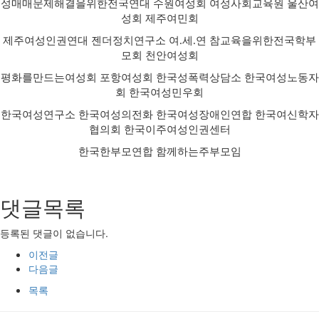
성매매문제해결을위한전국연대 수원여성회 여성사회교육원 울산여
성회 제주여민회
제주여성인권연대 젠더정치연구소 여.세.연 참교육을위한전국학부
모회 천안여성회
평화를만드는여성회 포항여성회 한국성폭력상담소 한국여성노동자
회 한국여성민우회
한국여성연구소 한국여성의전화 한국여성장애인연합 한국여신학자
협의회 한국이주여성인권센터
한국한부모연합 함께하는주부모임
댓글목록
등록된 댓글이 없습니다.
이전글
다음글
목록