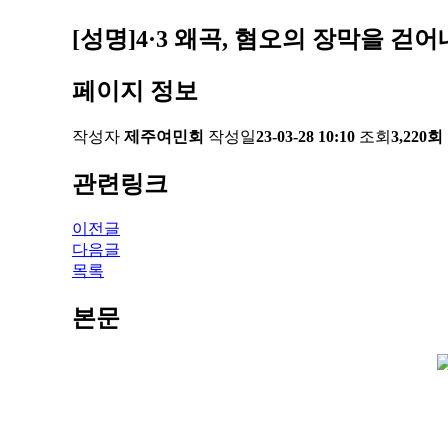
[성명]4·3 왜곡, 혐오의 장막을 걷
페이지 정보
작성자
제주여민회
작성일
23-03-28 10:10
조회
3,220회
관련링크
이전글
다음글
목록
본문