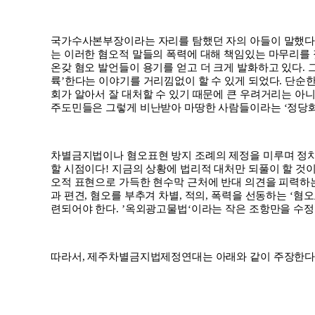
국가수사본부장이라는 자리를 탐했던 자의 아들이 말했
는 이러한 혐오적 말들의 폭력에 대해 책임있는 마무리를 
온갖 혐오 발언들이 용기를 얻고 더 크게 발화하고 있다
.
륙
’
한다는 이야기를 거리낌없이 할 수 있게 되었다
.
단순한
회가 알아서 잘 대처할 수 있기 때문에 큰 우려거리는 아
주도민들은 그렇게 비난받아 마땅한 사람들이라는
‘
정당
차별금지법이나 혐오표현 방지 조례의 제정을 미루며 정
할 시점이다
!
지금의 상황에 법리적 대처만 되풀이 할 것
오적 표현으로 가득한 현수막 근처에 반대 의견을 피력하
과 편견
,
혐오를 부추겨 차별
,
적의
,
폭력을 선동하는
‘
혐오
련되어야 한다
. ’
옥외광고물법
‘
이라는 작은 조항만을 수정
따라서
,
제주차별금지법제정연대는 아래와 같이 주장한