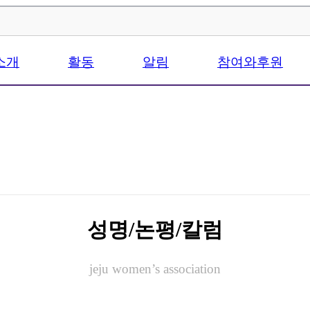
소개
활동
알림
참여와후원
성명/논평/칼럼
jeju women’s association