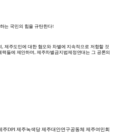
기하는 국민의 힘을 규탄한다
!
여
,
제주도민에 대한 혐오와 차별에 지속적으로 저항할 것
치세력들에 제안하며
,
제주차별금지법제정연대는 그 공론의
제주
DPI
제주녹색당 제주대안연구공동체 제주여민회