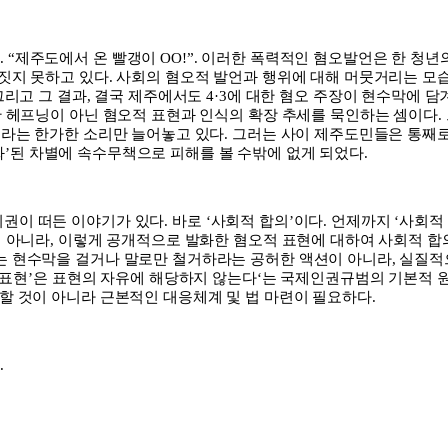
다
. “
제주도에서 온 빨갱이
OO!”.
이러한 폭력적인 혐오발언은 한 청년
짓지 못하고 있다
.
사회의 혐오적 발언과 행위에 대해 머뭇거리는 모
그리고 그 결과
,
결국 제주에서도
4·3
에 대한 혐오 주장이 현수막에 담
 헤프닝이 아닌 혐오적 표현과 인식의 확장 추세를 묵인하는 셈이다
.
니라는 한가한 소리만 늘어놓고 있다
.
그러는 사이 제주도민들은 통째
화
’
된 차별에 속수무책으로 피해를 볼 수밖에 없게 되었다
.
치권이 떠든 이야기가 있다
.
바로
‘
사회적 합의
’
이다
.
언제까지
‘
사회적
이 아니라
,
이렇게 공개적으로 발화한 혐오적 표현에 대하여 사회적 합
는 현수막을 걸거나 말로만 철거하라는 공허한 액션이 아니라
,
실질적
표현
’
은 표현의 자유에 해당하지 않는다
‘
는 국제인권규범의 기본적 
할 것이 아니라 근본적인 대응체계 및 법 마련이 필요하다
.
다
.