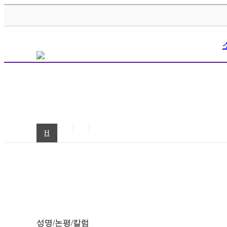
H
성명/논평/칼럼