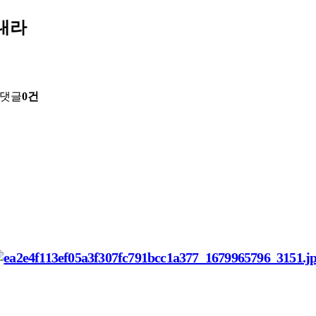
어내라
댓글
0건