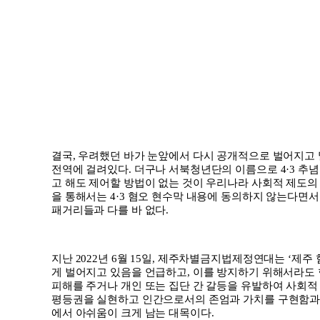
결국
,
우려했던 바가 눈앞에서 다시 공개적으로 벌어지고
전역에 걸려있다
.
더구나 서북청년단의 이름으로
4·3
추념
고 해도 제어할 방법이 없는 것이 우리나라 사회적 제도의
을 통해서는
4·3
혐오 현수막 내용에 동의하지 않는다면서
패거리들과 다를 바 없다
.
지난
2022
년
6
월
15
일
,
제주차별금지법제정연대는
‘
제주 
게 벌어지고 있음을 언급하고
,
이를 방지하기 위해서라도
피해를 주거나 개인 또는 집단 간 갈등을 유발하여 사회
평등권을 실현하고 인간으로서의 존엄과 가치를 구현함과
에서 아쉬움이 크게 남는 대목이다
.