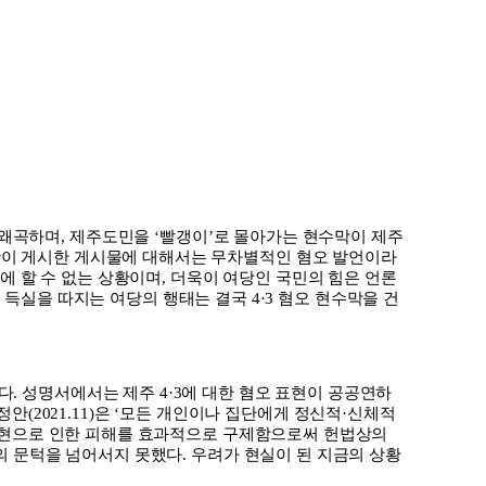
 왜곡하며
,
제주도민을
‘
빨갱이
’
로 몰아가는 현수막이 제주
당이 게시한 게시물에 대해서는 무차별적인 혐오 발언이라
에 할 수 없는 상황이며
,
더욱이 여당인 국민의 힘은 언론
적 득실을 따지는 여당의 행태는 결국
4·3
혐오 현수막을 건
다
.
성명서에서는 제주
4·3
에 대한 혐오 표현이 공공연하
정안
(2021.11)
은
‘
모든 개인이나 집단에게 정신적
·
신체적
현으로 인한 피해를 효과적으로 구제함으로써 헌법상의
의 문턱을 넘어서지 못했다
.
우려가 현실이 된 지금의 상황