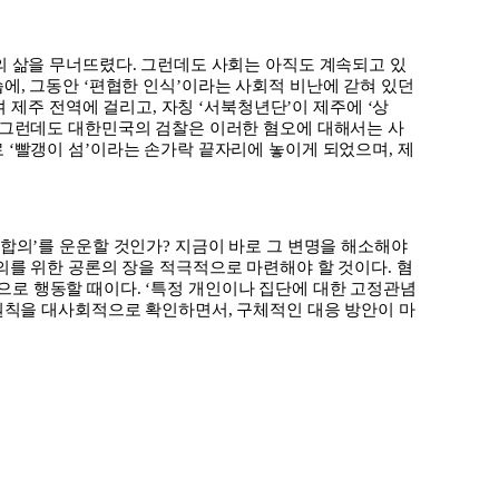
의 삶을 무너뜨렸다
.
그런데도 사회는 아직도 계속되고 있
습에
,
그동안
‘
편협한 인식
’
이라는 사회적 비난에 갇혀 있던
겨 제주 전역에 걸리고
,
자칭
‘
서북청년단
’
이 제주에
‘
상
그런데도 대한민국의 검찰은 이러한 혐오에 대해서는 사
로
‘
빨갱이 섬
’
이라는 손가락 끝자리에 놓이게 되었으며
,
제
 합의
’
를 운운할 것인가
?
지금이 바로 그 변명을 해소해야
의를 위한 공론의 장을 적극적으로 마련해야 할 것이다
.
혐
으로 행동할 때이다
. ‘
특정 개인이나 집단에 대한 고정관념
원칙을 대사회적으로 확인하면서
,
구체적인 대응 방안이 마