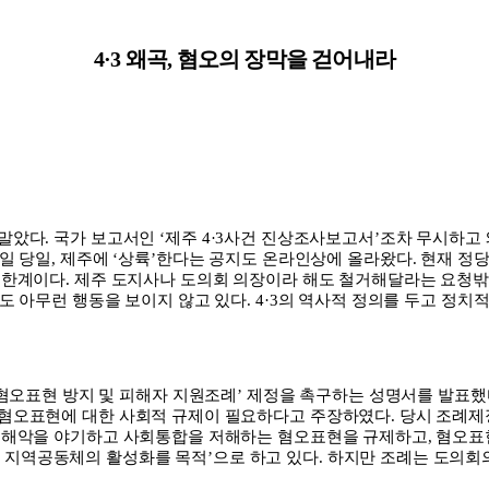
4·3
왜곡
,
혐오의 장막을 걷어내라
 말았다
.
국가 보고서인
‘
제주
4·3
사건 진상조사보고서
’
조차 무시하고
일 당일
,
제주에
‘
상륙
’
한다는 공지도 온라인상에 올라왔다
.
현재 정
 한계이다
.
제주 도지사나 도의회 의장이라 해도 철거해달라는 요청밖
도 아무런 행동을 보이지 않고 있다
. 4·3
의 역사적 정의를 두고 정치
혐오표현 방지 및 피해자 지원조례
’
제정을 촉구하는 성명서를 발표했
 혐오표현에 대한 사회적 규제이 필요하다고 주장하였다
.
당시 조례제
적 해악을 야기하고 사회통합을 저해하는 혐오표현을 규제하고
,
혐오표
 지역공동체의 활성화를 목적
’
으로 하고 있다
.
하지만 조례는 도의회