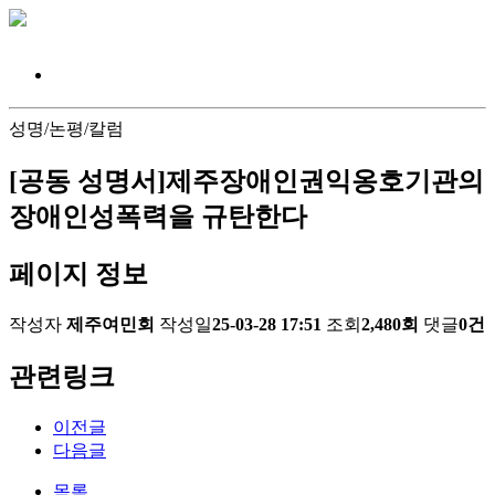
성명/논평/칼럼
[공동 성명서]제주장애인권익옹호기관의
장애인성폭력을 규탄한다
페이지 정보
작성자
제주여민회
작성일
25-03-28 17:51
조회
2,480회
댓글
0건
관련링크
이전글
다음글
목록