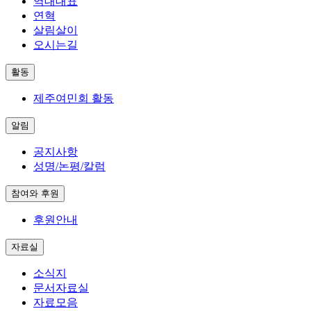
역대대표
연혁
살림살이
오시는길
활동
제주여민회 활동
알림
공지사항
성명/논평/칼럼
참여와 후원
후원안내
자료실
소식지
문서자료실
자료모음