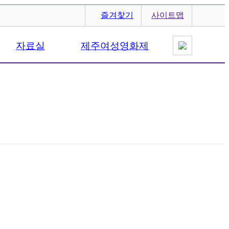
즐겨찿기
사이트맵
자료실
제주여성영화제