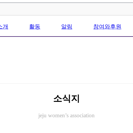
소개
활동
알림
참여와후원
소식지
jeju women’s association