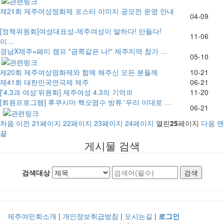
제21회 제주여성영화제 포스터 이미지 공모전 운영 안내
04-09
[정책위원회]여성대표성-제주여성이 말하다! 만들다!
11-06
이…
경남X제주=페미 캠프 "금쪽같은 나!" 제주지역 참가 …
05-10
제20회 제주여성영화제와 함께 해주신 모든 분들께
10-21
제41회 대한민국연극제 제주
06-21
['4.3과 여성'위원회] 제주여성 4.3의 기억Ⅲ
11-20
[회원프로그램] 후쿠시마 핵오염수 방류 '우리 이대로 …
06-21
처음
이전
21
페이지
22
페이지
23
페이지
24
페이지
열린
25
페이지
다음
맨
끝
게시물 검색
검색대상
제주여민회소개
|
개인정보취급방침
|
오시는길
|
로그인