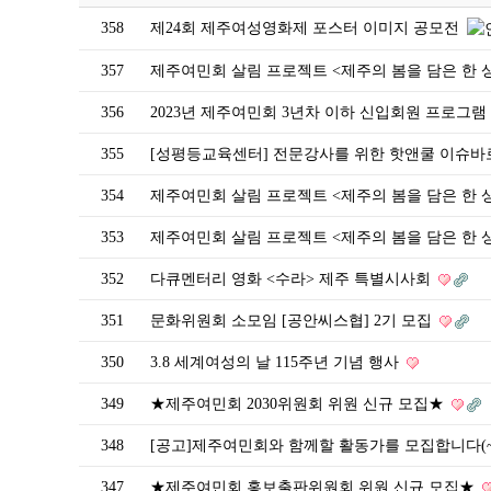
358
제24회 제주여성영화제 포스터 이미지 공모전
357
제주여민회 살림 프로젝트 <제주의 봄을 담은 한 
356
2023년 제주여민회 3년차 이하 신입회원 프로그램
355
[성평등교육센터] 전문강사를 위한 핫앤쿨 이슈바
354
제주여민회 살림 프로젝트 <제주의 봄을 담은 한 상
353
제주여민회 살림 프로젝트 <제주의 봄을 담은 한 
352
다큐멘터리 영화 <수라> 제주 특별시사회
351
문화위원회 소모임 [공안씨스협] 2기 모집
350
3.8 세계여성의 날 115주년 기념 행사
349
★제주여민회 2030위원회 위원 신규 모집★
348
[공고]제주여민회와 함께할 활동가를 모집합니다(~2
347
★제주여민회 홍보출판위원회 위원 신규 모집★