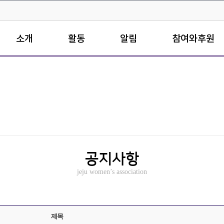
소개
활동
알림
참여와후원
공지사항
jeju women’s association
제목