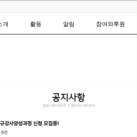
소개
활동
알림
참여와후원
공지사항
jeju women’s association
신규강사양성과정 신청 모집중!
0건