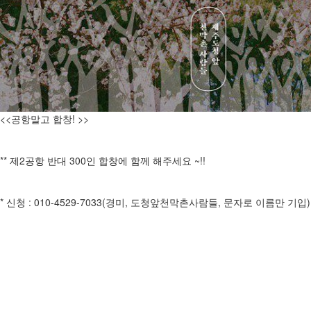
<<공항말고 합창! >>
** 제2공항 반대 300인 합창에 함께 해주세요 ~!!
* 신청 : 010-4529-7033(경미, 도청앞천막촌사람들, 문자로 이름만 기입)
* 시간/장소 : 3월 28일 목 오후5시 제주도청 앞
300명의 도민이 원희룡 도정을 향해 한 목소리로 노래합니다. 제2공항
반대 를 위한 백성의 목소리를 크게 내어보아요.