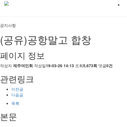
공지사항
(공유)공항말고 합창
페이지 정보
작성자
제주여민회
작성일
19-03-26 14:13
조회
5,673회
댓글
0건
관련링크
이전글
다음글
목록
본문