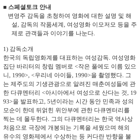
■ 스페셜토크 안내
변영주 감독을 초청하여 영화에 대한 설명 및 해
설
,
감독의 작품세계
,
여성영화 이모저모 등을 주
제로 관객들과 이야기를 나눈다
.
1)
감독소개
한국의 독립영화계를 대표하는 여성감독
.
여성영화
집단 바리터의 창립 멤버로
<
작은 풀에도 이름 있으
니
, 1990>, <
우리네 아이들
, 1990>
을 촬영했다
.
그
는 제주도의 기생관광으로 알려진 매춘여성들에 관
한 다큐멘터리
<
아시아에서 여성으로 산다는 것
, 19
93>
을 발표하고
, 5
년이라는 시간 동안 민족과 성의
모순이 한데 뒤얽힌 위안부에 관한 다큐멘터리를
찍는 데 몰두한다
.
그의 다큐멘터리는 한국 역사상
처음으로 극장에 개봉되는 기록을 세웠으며 해외
유수의 영화제에서 수상하는 등 커다란 반향을 불