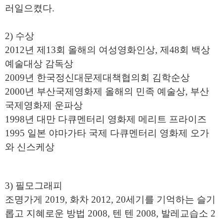
러일으켰다
.
2)
수상
2012
년 제
13
회 올해의 여성영화인상,
제
48
회 백상
예술대상 감독상
2009
년 한국정신대문제대책협의회 김학순상
2000
년 부산국제영화제 올해의 민족 예술상,
부산
국제영화제 운파상
1998
년 대만 다큐멘터리 영화제 메리트 프라이즈
1995
일본 야마가타 국제 다큐멘터리 영화제 오가
와 신스케상
3)
필모그래피
조명가게
2019,
화차
2012,
20
세기를 기억하는 슬기
롭고 지혜로운 방법
2008,
텐 텐
2008,
발레교습소
2