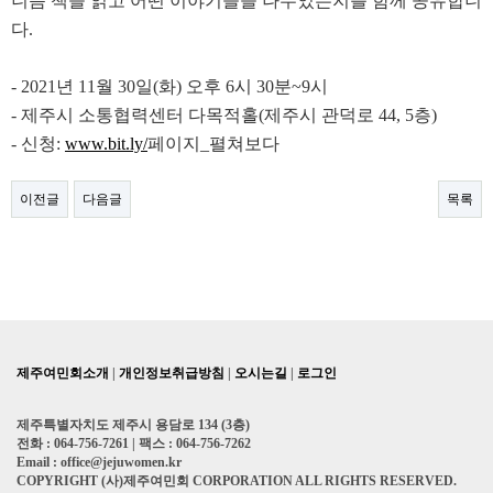
니즘 책을 읽고 어떤 이야기들을 나누었는지를 함께 공유합니
다.
- 2021년 11월 30일(화) 오후 6시 30분~9시
- 제주시 소통협력센터 다목적홀(제주시 관덕로 44, 5층)
- 신청:
www.bit.ly/
페이지_펼쳐보다
이전글
다음글
목록
제주여민회소개
|
개인정보취급방침
|
오시는길
|
로그인
제주특별자치도 제주시 용담로 134 (3층)
전화 : 064-756-7261 | 팩스 : 064-756-7262
Email : office@jejuwomen.kr
COPYRIGHT (사)제주여민회 CORPORATION ALL RIGHTS RESERVED.