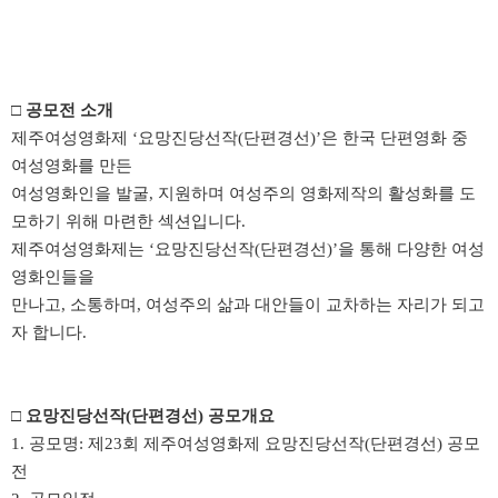
□ 공모전 소개
제주여성영화제 ‘요망진당선작(단편경선)’은 한국 단편영화 중
여성영화를 만든
여성영화인을 발굴, 지원하며 여성주의 영화제작의 활성화를 도
모하기 위해 마련한 섹션입니다.
제주여성영화제는
‘
요망진당선작
(
단편경선
)’
을 통해 다양한 여성
영화인들을
만나고
,
소통하며
,
여성주의 삶과 대안들이 교차하는 자리가 되고
자 합니다
.
□ 요망진당선작(단편경선)
공모개요
1. 공모명: 제23회 제주여성영화제 요망진당선작(단편경선) 공모
전