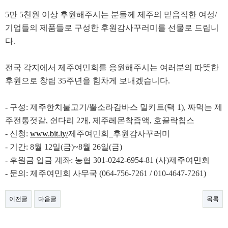
5만 5천원 이상 후원해주시는 분들께 제주의 믿음직한 여성/
기업들의 제품들로 구성한 후원감사꾸러미를 선물로 드립니
다.
전국 각지에서 제주여민회를 응원해주시는 여러분의 따뜻한
후원으로 창립 35주년을 힘차게 보내겠습니다.
- 구성: 제주한치불고기/뿔소라감바스 밀키트(택 1), 짜먹는 제
주전통젓갈, 쉰다리 2개, 제주레몬착즙액, 호끌락칩스
- 신청:
www.bit.ly/
제주여민회_후원감사꾸러미
- 기간: 8월 12일(금)~8월 26일(금)
- 후원금 입금 계좌: 농협 301-0242-6954-81 (사)제주여민회
- 문의: 제주여민회 사무국 (064-756-7261 / 010-4647-7261)
이전글
다음글
목록