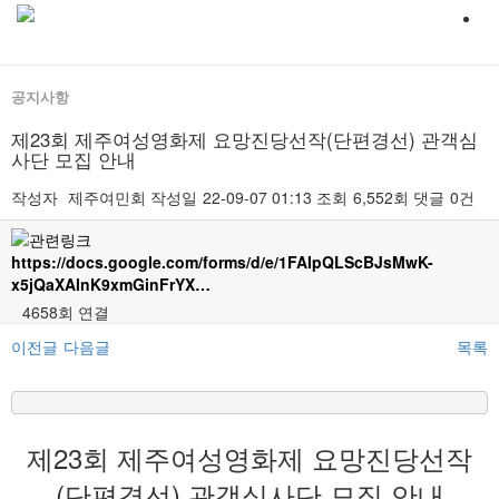
공지사항
제23회 제주여성영화제 요망진당선작(단편경선) 관객심
사단 모집 안내
작성자
제주여민회
작성일
22-09-07 01:13
조회
6,552회
댓글
0건
https://docs.google.com/forms/d/e/1FAIpQLScBJsMwK-
x5jQaXAlnK9xmGinFrYX…
4658회 연결
이전글
다음글
목록
본문
제23회 제주여성영화제 요망진당선작
(단편경선) 관객심사단 모집 안내