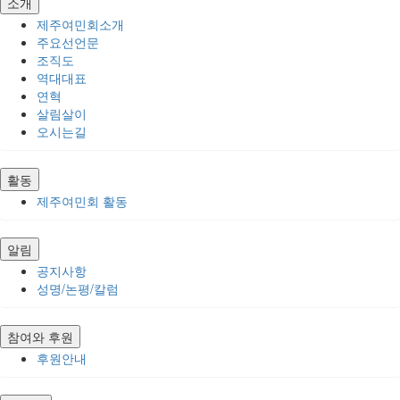
소개
제주여민회소개
주요선언문
조직도
역대대표
연혁
살림살이
오시는길
활동
제주여민회 활동
알림
공지사항
성명/논평/칼럼
참여와 후원
후원안내