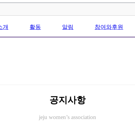
소개
활동
알림
참여와후원
공지사항
jeju women’s association