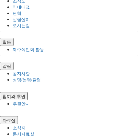
조직도
역대대표
연혁
살림살이
오시는길
활동
제주여민회 활동
알림
공지사항
성명/논평/칼럼
참여와 후원
후원안내
자료실
소식지
문서자료실