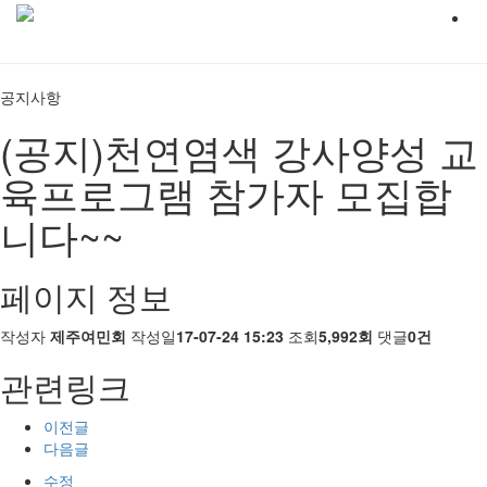
공지사항
(공지)천연염색 강사양성 교
육프로그램 참가자 모집합
니다~~
페이지 정보
작성자
제주여민회
작성일
17-07-24 15:23
조회
5,992회
댓글
0건
관련링크
이전글
다음글
수정