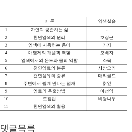
이 론
염색실습
1
자연과 공존하는 삶
-
2
천연염색의 원리
호장근
3
염색에 사용하는 용어
가자
4
매염제의 개념과 역할
오배자
5
염색에서의 온도와 물의 역할
소목
6
천연염료의 분류
사방오리
7
천연섬유의 종류
매리골드
8
주변에서 쉽게 만나는 염재
칡잎
9
염료의 추출방법
아선약
10
도침법
비당나무
11
천연염색의 활용
댓글목록