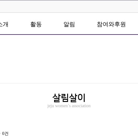
소개
활동
알림
참여와후원
살림살이
jeju women’s association
글
0건