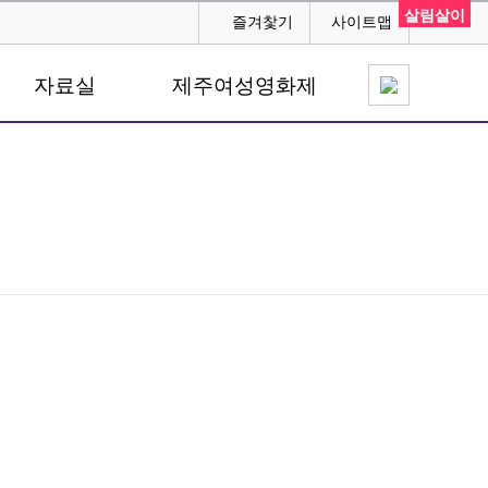
살림살이
즐겨찿기
사이트맵
자료실
제주여성영화제