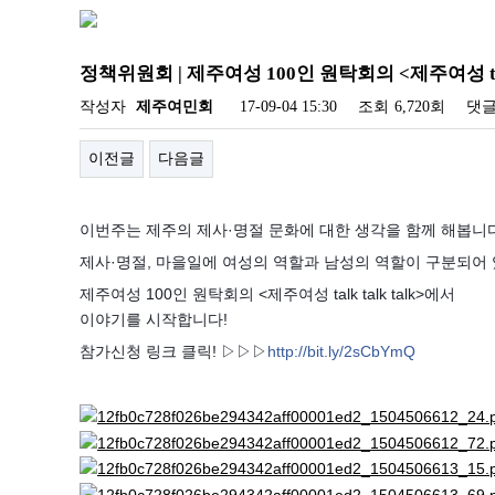
정책위원회 | 제주여성 100인 원탁회의 <제주여성 talk
작성자
제주여민회
17-09-04 15:30
조회
6,720회
댓
이전글
다음글
이번주는 제주의 제사·명절 문화에 대한 생각을 함께 해봅니다
제사·명절, 마을일에 여성의 역할과 남성의 역할이 구분되어
제주여성 100인 원탁회의 <제주여성 talk talk talk>에서
이야기를 시작합니다!
참가신청 링크 클릭! ▷▷▷
http://bit.ly/2sCbYmQ