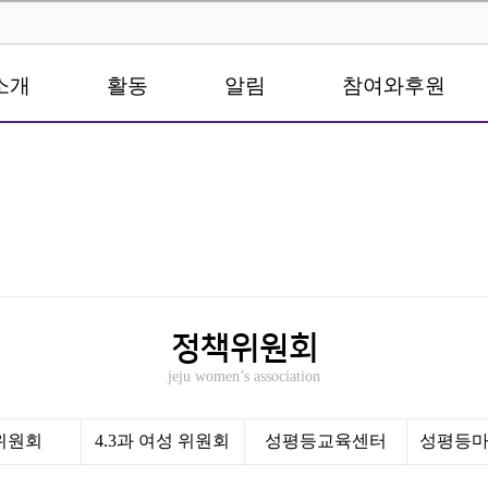
소개
활동
알림
참여와후원
정책위원회
jeju women’s association
0위원회
4.3과 여성 위원회
성평등교육센터
성평등