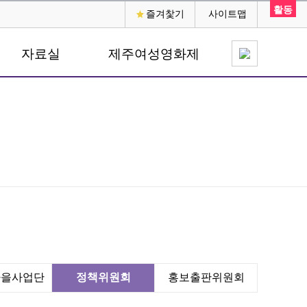
활동
즐겨찿기
사이트맵
자료실
제주여성영화제
마을사업단
정책위원회
홍보출판위원회