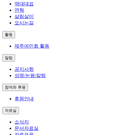
역대대표
연혁
살림살이
오시는길
활동
제주여민회 활동
알림
공지사항
성명/논평/칼럼
참여와 후원
후원안내
자료실
소식지
문서자료실
자료모음