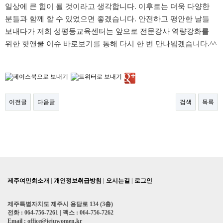
일상에 큰 힘이 될 것이라고 생각합니다. 이후로는 더욱 다양한
분들과 함께 할 수 있었으면 좋겠습니다. 안전하고 평안한 날들
보내다가 저희 성평등교육센터는 앞으로 전문강사 역량강화를
위한 핫앤쿨 이슈 바로보기를 통해 다시 한 번 만나뵙겠습니다.^^
이전글
다음글
검색
목록
제주여민회소개
|
개인정보취급방침
|
오시는길
|
로그인
제주특별자치도 제주시 용담로 134 (3층)
전화 : 064-756-7261 | 팩스 : 064-756-7262
Email : office@jejuwomen.kr