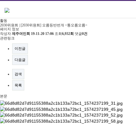
활동
2030위원회 | [2030위원회] 오름등반번개 <통오름오름>
페이지 정보
작성자
제주여민회
19-11-20 17:06
조회
6,932회
댓글
0건
관련링크
이전글
다음글
검색
목록
본문