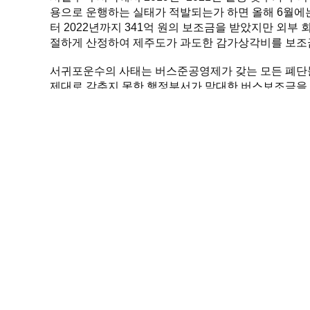
용으로 운행하는 실태가 적발되는가 하면 올해 6월에는
터 2022년까지 341억 원의 보조금을 받았지만 외부
절하게 산정하여 제주도가 과도한 감가상각비를 보조금
서귀포운수의 사태는 버스준공영제가 갖는 모든 폐단
제대로 갖추지 못한 행정부서가 막대한 버스보조금을 
받으면서도 노선권을 사유재산으로 보장받는 특권을 
이제 구태의 버스시스템에서 벗어나 새판을 짜야 할 때
를 적극적으로 고민해야할 때이다. 그런데 제주시공
치이다.
제주도는 서귀포운수의 운송 결행에 따른 행정 처분으
제주도 공영노선권을 민간사업자에게 넘기려는 시도를
곶자왈사람들, 노동당제주도당, 시민정치연대 제주가치, 양용찬
주녹색당, 제주여민회, 제주여성인권연대, 제주인아이쿱소비자