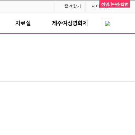
성명/논평/칼럼
즐겨찿기
사이트맵
자료실
제주여성영화제