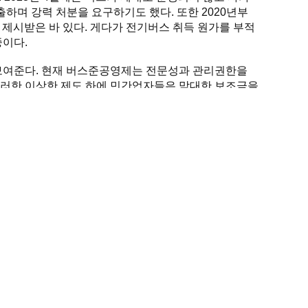
하며 강력 처분을 요구하기도 했다. 또한 2020년부
을 제시받은 바 있다. 게다가 전기버스 취득 원가를 부적
중이다.
여준다. 현재 버스준공영제는 전문성과 관리권한을 
러한 이상한 제도 하에 민간업자들은 막대한 보조금을 
해서 버스 공공성과 이용률 확대를 위한 대안 운영체계
과 버스의 공공성을 내팽개치려는 무책임한 행정의 극
제의 로드맵을 세워라!
지역본부, 전국여성농민회총연합 제주도연합, 정의당제주도당, 제
평화인권센터, 제주환경운동연합, 진보당제주도당, 한살림제주소