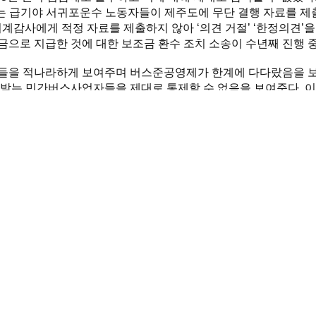
 급기야 서귀포운수 노동자들이 제주도에 무단 결행 자료를 제출
 회계감사에게 적정 자료를 제출하지 않아 ‘의견 거절’ ‘한정의견’
으로 지급한 것에 대한 보조금 환수 조치 소송이 수년째 진행 
들을 적나라하게 보여주며 버스준공영제가 한계에 다다랐음을 보
받는 민간버스사업자들을 제대로 통제할 수 없음을 보여준다. 이
누리고 있다.
다. 버스준공영제 8년 운영 결과에 대한 정확한 평가를 토대로 
영버스의 노선권을 민간업체에 넘기겠다는 계획은 도민의 이동권
로 폐지된 노선을 공공이 가져오는 것을 시작으로 해서 완전공영
 백지화하고 도민들과 함께 버스정책을 함께 세워라!
2024년 10월 29일
탈핵기후위기제주행동
열사추모사업회, 전국농민회총연맹 제주도연맹, 전국민주노동조합총연맹 제주
생활협동조합, 제주청소년기후평화행동, 제주특별자치도친환경농업협회, 제주
비자생활협동조합(이상 가나다순, 19개단체)