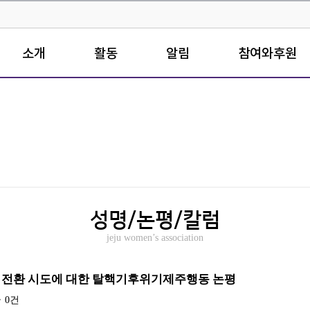
소개
활동
알림
참여와후원
성명/논평/칼럼
jeju women’s association
제 전환 시도에 대한 탈핵기후위기제주행동 논평
글
0건