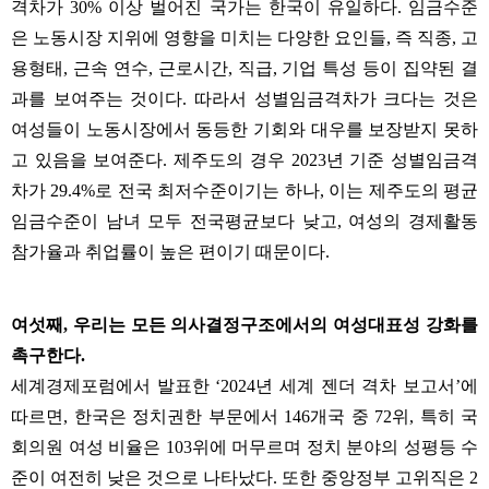
격차가
30%
이상 벌어진 국가는 한국이 유일하다
.
임금수준
은 노동시장 지위에 영향을 미치는 다양한 요인들
,
즉 직종
,
고
용형태
,
근속 연수
,
근로시간
,
직급
,
기업 특성 등이 집약된 결
과를 보여주는 것이다
.
따라서 성별임금격차가 크다는 것은
여성들이 노동시장에서 동등한 기회와 대우를 보장받지 못하
고 있음을 보여준다
.
제주도의 경우
2023
년 기준 성별임금격
차가
29.4%
로 전국 최저수준이기는 하나
,
이는 제주도의 평균
임금수준이 남녀 모두 전국평균보다 낮고
,
여성의 경제활동
참가율과 취업률이 높은 편이기 때문이다
.
여섯째
,
우리는 모든 의사결정구조에서의 여성대표성 강화를
촉구한다
.
세계경제포럼에서 발표한
‘2024
년 세계 젠더 격차 보고서
’
에
따르면
,
한국은 정치권한 부문에서
146
개국 중
72
위
,
특히 국
회의원 여성 비율은
103
위에 머무르며 정치 분야의 성평등 수
준이 여전히 낮은 것으로 나타났다
.
또한 중앙정부 고위직은
2