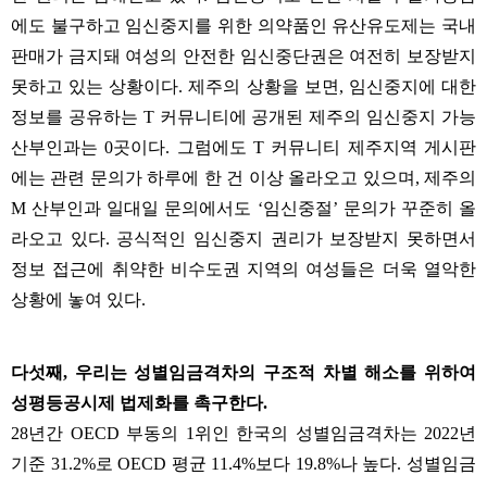
에도 불구하고 임신중지를 위한 의약품인 유산유도제는 국내
판매가 금지돼 여성의 안전한 임신중단권은 여전히 보장받지
못하고 있는 상황이다
.
제주의 상황을 보면
,
임신중지에 대한
정보를 공유하는
T
커뮤니티에 공개된 제주의 임신중지 가능
산부인과는
0
곳이다
.
그럼에도
T
커뮤니티 제주지역 게시판
에는 관련 문의가 하루에 한 건 이상 올라오고 있으며
,
제주의
M
산부인과 일대일 문의에서도
‘
임신중절
’
문의가 꾸준히 올
라오고 있다
.
공식적인 임신중지 권리가 보장받지 못하면서
정보 접근에 취약한 비수도권 지역의 여성들은 더욱 열악한
상황에 놓여 있다
.
다섯째
,
우리는 성별임금격차의 구조적 차별 해소를 위하여
성평등공시제 법제화를 촉구한다
.
28
년간
OECD
부동의
1
위인 한국의 성별임금격차는
2022
년
기준
31.2%
로
OECD
평균
11.4%
보다
19.8%
나 높다
.
성별임금