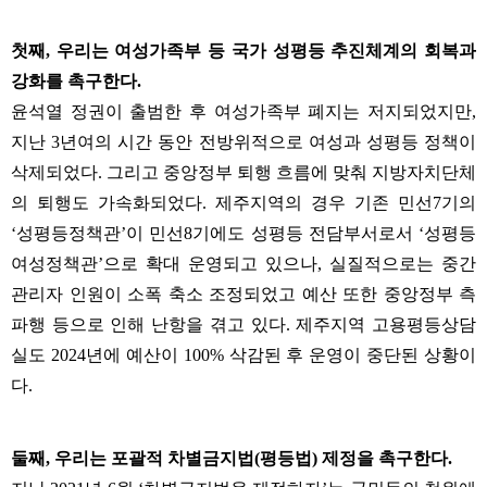
첫째
,
우리는 여성가족부 등 국가 성평등 추진체계의 회복과
강화를 촉구한다
.
윤석열 정권이 출범한 후 여성가족부 폐지는 저지되었지만
,
지난
3
년여의 시간 동안 전방위적으로 여성과 성평등 정책이
삭제되었다
.
그리고 중앙정부 퇴행 흐름에 맞춰 지방자치단체
의 퇴행도 가속화되었다
.
제주지역의 경우 기존 민선
7
기의
‘
성평등정책관
’
이 민선
8
기에도 성평등 전담부서로서
‘
성평등
여성정책관
’
으로 확대 운영되고 있으나
,
실질적으로는 중간
관리자 인원이 소폭 축소 조정되었고 예산 또한 중앙정부 측
파행 등으로 인해 난항을 겪고 있다
.
제주지역 고용평등상담
실도
2024
년에 예산이
100%
삭감된 후 운영이 중단된 상황이
다
.
둘째
,
우리는 포괄적 차별금지법
(
평등법
)
제정을 촉구한다
.