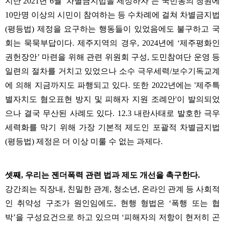
지난
2021
년
6
월
‘
차별금지법을 제정하자
’
는 국민동의 청원에
10
만명 이상의 시민이 참여하는 등 수차례에 걸쳐 차별금지법
(
평등법
)
제정을 요구하는 행동들이 있었음에도 불구하고 국
회는 묵묵부답이다
.
제주지역의 경우
, 2024
년에
‘
제주평화인
권헌장안
’
마련을 위해 관련 위원회 구성
,
도민참여단 운영 등
일련의 절차를 거치고 있었으나 소수 극우세력
/
보수기독교계
에 의해 지금까지도 파행되고 있다
.
또한
2022
년에는
'
제주특
별자치도 혐오표현 방지 및 피해자 지원 조례안
'
이 발의되었
으나 결국 무산된 사례도 있다
. 12.3
내란사태로 발호한 극우
세력화를 막기 위해 가장 기본적 제도인 포괄적 차별금지법
(
평등법
)
제정은 더 이상 미룰 수 없는 과제다
.
셋째
,
우리는 젠더폭력 관련 법과 제도 개선을 촉구한다
.
강간죄는 직장내
,
친밀한 관계
,
청소년
,
온라인 관계 등 사회적
인 취약성 구조가 원인임에도
,
현행 형법은
‘
폭행 또는 협
박
’
을 구성요건으로 하고 있으며
‘
피해자의 저항이 현저히 곤