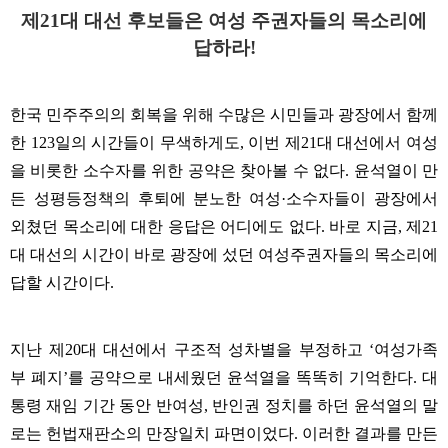
제
21
대 대선 후보들은 여성 주권자들의 목소리에
답하라
!
한국 민주주의의 회복을 위해 수많은 시민들과 광장에서 함께
한
123
일의 시간들이 무색하게도
,
이번 제
21
대 대선에서 여성
을 비롯한 소수자를 위한 공약은 찾아볼 수 없다
.
윤석열이 만
든 성평등정책의 후퇴에 분노한 여성
·
소수자들이 광장에서
외쳤던 목소리에 대한 응답은 어디에도 없다
.
바로 지금
,
제
21
대 대선의 시간이 바로 광장에 섰던 여성주권자들의 목소리에
답할 시간이다
.
지난 제
20
대 대선에서 구조적 성차별을 부정하고
‘
여성가족
부 폐지
’
를 공약으로 내세웠던 윤석열을 똑똑히 기억한다
.
대
통령 재임 기간 동안 반여성
,
반인권 정치를 하던 윤석열의 말
로는 헌법재판소의 만장일치 파면이었다
.
이러한 결과를 만든