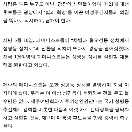
사람은 다른 누구도 아닌
,
광장의 시민들이었다
.
제
21
대 대선
후보들은 광장에서
‘
빛의 혁명
’
을 이끈 여성주권자들의 외침
을 똑바로 직시하고
,
답해야 한다
.
지난
5
월
10
일
,
페미니스트들이
“
차별과 혐오선동 정치에서
성평등 정치로
”
의 전환을 외치며 또다시 광장을 열어젖혔다
.
전국
1
천여명의 페미니스트들은 성평등 정치를 실현할 대통
령을 원한다고 외쳤다
.
제주의 페미니스트들 또한 성평등 정치를 열망하며 지금 이
자리에 섰다
.
우리는 더 이상 성평등이 후퇴하는 것을 두고 볼
수만은 없다
.
제주여민회와 제주여성인권연대는 국가 성평등
추진체계 강화를 비롯한 다음의 여섯 가지 젠더정책을 공약화
하고 실현할 것을
,
제
21
대 대통령 후보들을 향해 강력히 촉구
한다
.