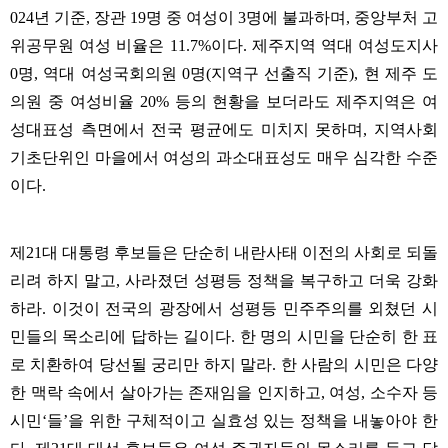
024
년 기준
,
장관
19
명 중 여성이
3
명에 불과하며
,
중앙부처 고
위공무원 여성 비율은
11.7%
이다
.
제주지역 역대 여성도지사
0
명
,
역대 여성국회의원
0
명
(
지역구 선출직 기준
),
현 제주 도
의원 중 여성비율
20%
등의 현황을 보더라도 제주지역은 여
성대표성 측면에서 전국 평균에도 미치지 못하며
,
지역사회
기초단위인 마을에서 여성의 과소대표성도 매우 심각한 수준
이다
.
제
21
대 대통령 후보들은 단순히 내란사태 이전의 사회로 되돌
리려 하지 말고
,
사라졌던 성평등 정책을 복구하고 더욱 강화
하라
.
이것이 전국의 광장에서 성평등 민주주의를 외쳤던 시
민들의 목소리에 답하는 길이다
.
한 명의 시민을 단순히 한 표
로 치환하여 당선될 궁리만 하지 말라
.
한 사람의 시민은 다양
한 맥락 속에서 살아가는 존재임을 인지하고
,
여성
,
소수자 등
시민
‘
들
’
을 위한 구체적이고 실효성 있는 정책을 내놓아야 한