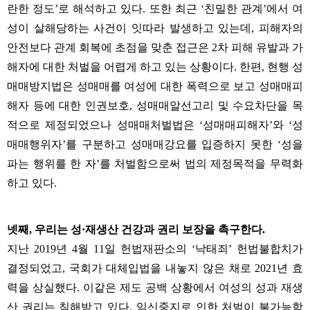
란한 정도
’
로 해석하고 있다
.
또한 최근
‘
친밀한 관계
’
에서 여
성이 살해당하는 사건이 잇따라 발생하고 있는데
,
피해자의
안전보다 관계 회복에 초점을 맞춘 접근은
2
차 피해 유발과 가
해자에 대한 처벌을 어렵게 하고 있는 상황이다
.
한편
,
현행 성
매매방지법은 성매매를 여성에 대한 폭력으로 보고 성매매피
해자 등에 대한 인권보호
,
성매매알선고리 및 수요차단을 목
적으로 제정되었으나 성매매처벌법은
‘
성매매피해자
’
와
‘
성
매매행위자
’
를 구분하고 성매매강요를 입증하지 못한
‘
성을
파는 행위를 한 자
’
를 처벌함으로써 법의 제정목적을 무력화
하고 있다
.
넷째
,
우리는 성
·
재생산 건강과 권리 보장을 촉구한다
.
지난
2019
년
4
월
11
일 헌법재판소의
‘
낙태죄
’
헌법불합치가
결정되었고
,
국회가 대체입법을 내놓지 않은 채로
2021
년 효
력을 상실했다
.
이같은 제도 공백 상황에서 여성의 성과 재생
산 권리는 침해받고 있다
.
임신중지로 인한 처벌이 불가능함