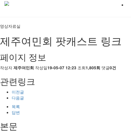
영상자료실
제주여민회 팟캐스트 링크
페이지 정보
작성자
제주여민회
작성일
19-05-07 12:23
조회
1,805회
댓글
0건
관련링크
이전글
다음글
목록
답변
본문