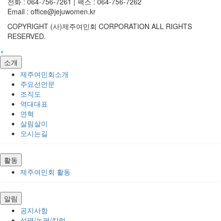
전화 : 064-756-7261 | 팩스 : 064-756-7262
Email : office@jejuwomen.kr
COPYRIGHT (사)제주여민회 CORPORATION ALL RIGHTS
RESERVED.
×
소개
제주여민회소개
주요선언문
조직도
역대대표
연혁
살림살이
오시는길
활동
제주여민회 활동
알림
공지사항
성명/논평/칼럼