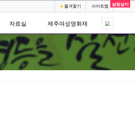
살림살이
즐겨찿기
사이트맵
자료실
제주여성영화제