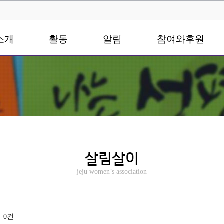
소개
활동
알림
참여와후원
살림살이
jeju women’s association
글
0건