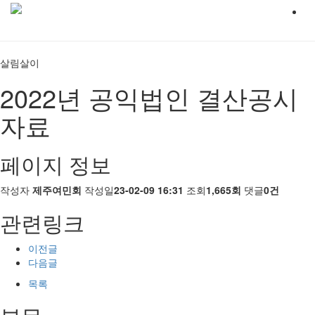
살림살이
2022년 공익법인 결산공시
자료
페이지 정보
작성자
제주여민회
작성일
23-02-09 16:31
조회
1,665회
댓글
0건
관련링크
이전글
다음글
목록